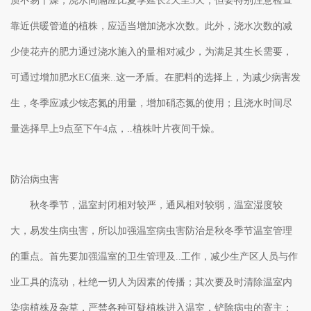
质不易干燥，浇水间隔应比夏季延长2天至3天，但要特别注意检查
靠近供暖管道的植株，应适当增加浇水次数。此外，浇水次数的减
少使花卉的肥力通过浇水施入的量相对减少，为满足其生长需要，
可通过增加肥水EC值来..这一矛盾。在肥料的选择上，为减少病害发
生，冬季应减少铵态氮的用量，增加硝态氮的使用；且浇水时间尽
量选择早上9点至下午4点，..植株叶片夜间干燥。
防治病虫害
秋冬季节，温室封闭相对较严，通风相对较弱，温室湿度较
大，易发生病虫害，所以加强温室病虫害防治是秋冬季节温室管理
的重点。首先要加强温室的卫生管理及..工作，减少生产区人员与作
业工具的流动，杜绝一切人为因素的传播；其次要及时清除温室内
染病植株及杂草，严禁各种可疑植株进入温室，铲除病虫的寄主；