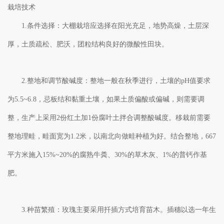
栽培技术
1.条件选择：大棚栽培应选择在阳光充足，地势高燥，土层深
厚，土质疏松、肥沃，团粒结构良好的微酸性田块。
2.整地和调节酸碱度：整地一般在秋季进行，土壤的pH值要求
为5.5~6.8，忌板结和黏重土壤，如果土质偏酸或偏碱，则需要调
整，生产上采用2份红土加1份腐叶土拌合调整酸碱度。移栽前需要
整地理畦，畦面宽为1.2米，以南北向做畦种植为好。结合整地，667
平方米施入15%~20%的腐熟牛粪、30%的草木灰、1%的普钙作基
肥。
3.种苗繁殖：玫瑰主要采用扦插方式培育苗木。插穗以选一年生