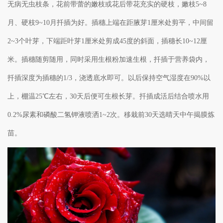
无病无虫枝条，花前带蕾的嫩枝或花后带花充实的硬枝，嫩枝5~8
月、硬枝9~10月扦插为好。插穗上端在距腋芽1厘米处剪平，中间留
2~3个叶芽，下端距叶芽1厘米处剪成45度的斜面，插穗长10~12厘
米。插穗随剪随用，同时采用生根粉加速生根，扦插于营养袋内，
扦插深度为插穗的1/3，浇透底水即可。以后保持空气湿度在90%以
上，棚温25℃左右，30天后便可生根长芽。扦插成活后结合喷水用
0.2%尿素和磷酸二氢钾液喷洒1~2次。移栽前30天选晴天中午揭膜炼
苗。