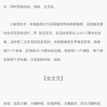
水，同时剪除枯枝、病枝、交叉枝。
6.修剪技术：玫瑰修剪分为花期修剪和休眠期修剪。花期修剪要
结合切花采收进行，即..批花开后，在花枝基部以上10~15厘米处短
截，这样第二次开花则花多质好。休眠期修剪在早春发芽前，每株
留4~5个枝条，距地面40~50厘米处短截，每枝留1~2个侧枝，每个侧
枝留两个芽短截，注意剔除枯枝、病枝。
【全文完】
标签：温室大棚，大棚种植，玫瑰种植，大棚栽培，四川川棚科技