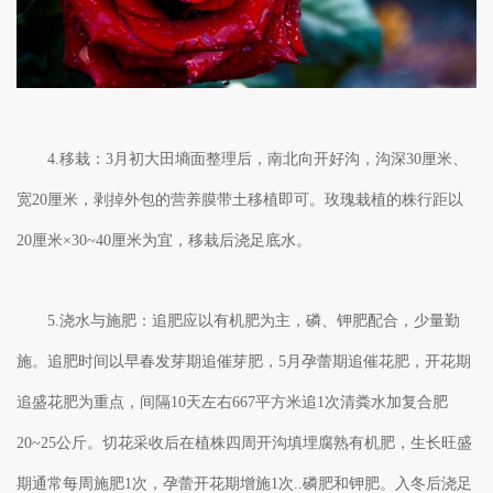
4.移栽：3月初大田墒面整理后，南北向开好沟，沟深30厘米、
宽20厘米，剥掉外包的营养膜带土移植即可。玫瑰栽植的株行距以
20厘米×30~40厘米为宜，移栽后浇足底水。
5.浇水与施肥：追肥应以有机肥为主，磷、钾肥配合，少量勤
施。追肥时间以早春发芽期追催芽肥，5月孕蕾期追催花肥，开花期
追盛花肥为重点，间隔10天左右667平方米追1次清粪水加复合肥
20~25公斤。切花采收后在植株四周开沟填埋腐熟有机肥，生长旺盛
期通常每周施肥1次，孕蕾开花期增施1次..磷肥和钾肥。入冬后浇足