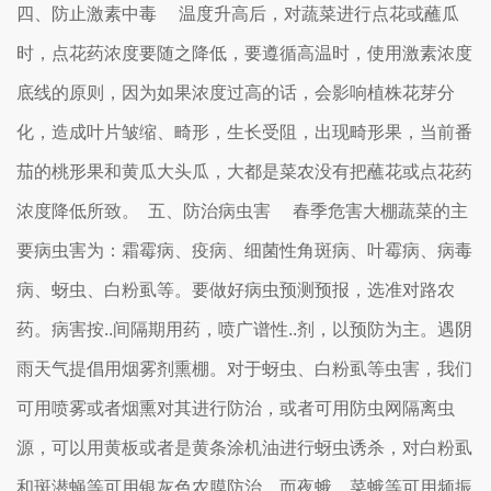
四、防止激素中毒 温度升高后，对蔬菜进行点花或蘸瓜
时，点花药浓度要随之降低，要遵循高温时，使用激素浓度
底线的原则，因为如果浓度过高的话，会影响植株花芽分
化，造成叶片皱缩、畸形，生长受阻，出现畸形果，当前番
茄的桃形果和黄瓜大头瓜，大都是菜农没有把蘸花或点花药
浓度降低所致。 五、防治病虫害 春季危害大棚蔬菜的主
要病虫害为：霜霉病、疫病、细菌性角斑病、叶霉病、病毒
病、蚜虫、白粉虱等。要做好病虫预测预报，选准对路农
药。病害按..间隔期用药，喷广谱性..剂，以预防为主。遇阴
雨天气提倡用烟雾剂熏棚。对于蚜虫、白粉虱等虫害，我们
可用喷雾或者烟熏对其进行防治，或者可用防虫网隔离虫
源，可以用黄板或者是黄条涂机油进行蚜虫诱杀，对白粉虱
和斑潜蝇等可用银灰色农膜防治，而夜蛾、菜蛾等可用频振