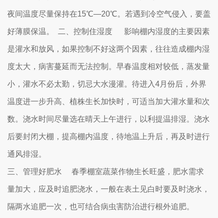
夜间温度尽量保持在15℃―20℃。若遇到冷空气侵入，要盖
好薄膜保温。 二、控制住湿度 影响棚内湿度的主要因素
是灌水和放风，如果控制不好这两个因素，往往造成棚内湿
度太大，病害蔓延而无法控制。早春温度相对较低，蒸发量
小，灌水不必太勤，切忌大水漫灌。待进入4月份后，外界
温度进一步升高、植株生长加快时，可适当加大灌水量和次
数。浇水时间尽量选在晴天上午进行，以利提温排湿。浇水
后要封闭大棚，提高棚内温度，待地温上升后，再及时进行
通风排湿。
三、管理好肥水 春季棚室蔬菜作物生长旺盛，肥水需求
量加大，应及时追肥浇水，一般在表土见白时要及时浇水，
隔两水追肥一次，也可结合病虫害防治进行根外追肥。