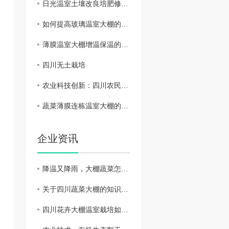
日光温室土壤改良培肥修复技术
如何提高玻璃温室大棚的日光照射？
薄膜温室大棚增温保温的措施
四川无土栽培
农业科技创新：四川农民掀起无土栽培热潮
蔬菜薄膜连栋温室大棚的降湿管理
企业资讯
降温又降雨，大棚蔬菜怎么管？做好4点，..安全度过风险期
关于四川蔬菜大棚的知识介绍
四川花卉大棚温室栽培如何管理？大棚养殖花卉的好处